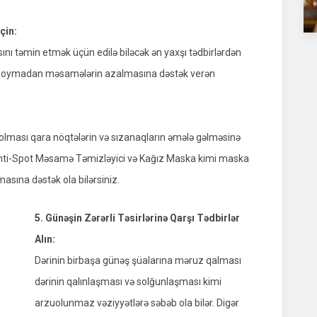
çin:
ını təmin etmək üçün edilə biləcək ən yaxşı tədbirlərdən
mçıq qoymadan məsamələrin azalmasına dəstək verən
olması qara nöqtələrin və sızanaqların əmələ gəlməsinə
 Anti-Spot Məsamə Təmizləyici və Kağız Maska kimi maska ​​
asına dəstək ola bilərsiniz.
5. Günəşin Zərərli Təsirlərinə Qarşı Tədbirlər
Alın:
Dərinin birbaşa günəş şüalarına məruz qalması
dərinin qalınlaşması və solğunlaşması kimi
arzuolunmaz vəziyyətlərə səbəb ola bilər. Digər