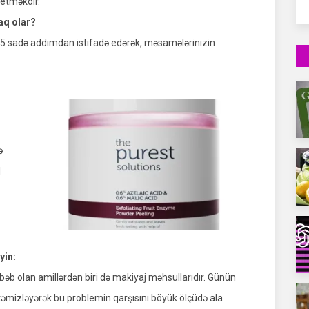
 etməkdir.
aq olar?
zdə 5 sadə addımdan istifadə edərək, məsamələrinizin
ə
l
yin:
b olan amillərdən biri də makiyaj məhsullarıdır. Günün
əmizləyərək bu problemin qarşısını böyük ölçüdə ala