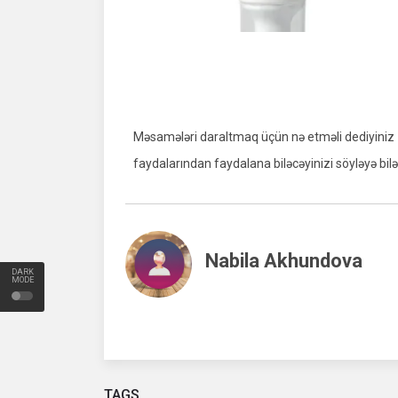
Məsamələri daraltmaq üçün nə etməli dediyiniz z
faydalarından faydalana biləcəyinizi söyləyə bilə
Nabila Akhundova
DARK
MODE
TAGS