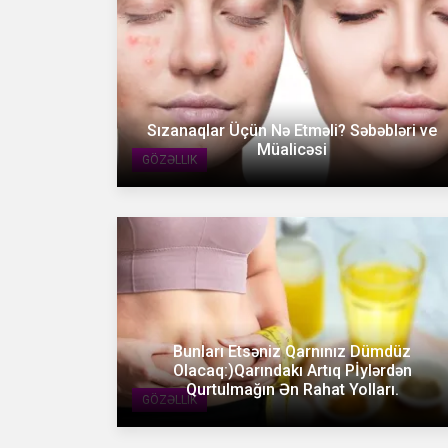
Sızanaqlar Üçün Nə Etməli? Səbəbləri ve
Müalicəsi
GÖZƏLLIK
Bunları Etsəniz Qarnınız Dümdüz
Olacaq:)Qarındakı Artıq Pİylərdən
Qurtulmağın Ən Rahat Yolları.
GÖZƏLLIK