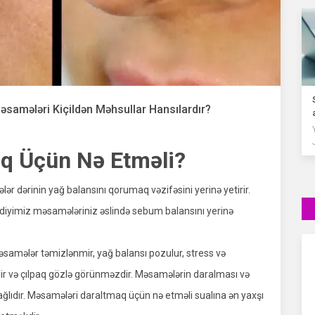
əsamələri Kiçildən Məhsullar Hansılardır?
q Üçün Nə Etməli?
r dərinin yağ balansını qorumaq vəzifəsini yerinə yetirir.
ədiyimiz məsamələriniz əslində sebum balansını yerinə
samələr təmizlənmir, yağ balansı pozulur, stress və
r və çılpaq gözlə görünməzdir. Məsamələrin daralması və
bağlıdır. Məsamələri daraltmaq üçün nə etməli sualına ən yaxşı