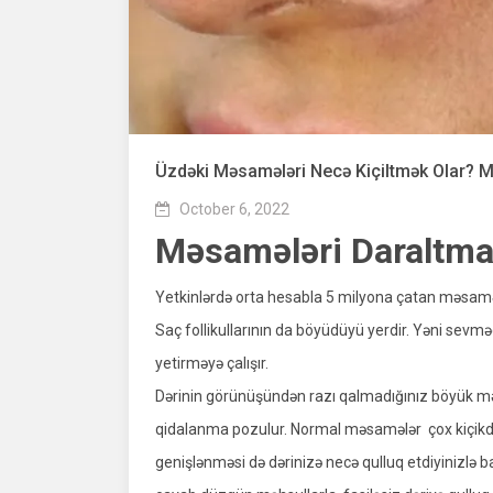
Üzdəki Məsamələri Necə Kiçiltmək Olar? M
October 6, 2022
Məsamələri Daraltma
Yetkinlərdə orta hesabla 5 milyona çatan məsamələ
Saç follikullarının da böyüdüyü yerdir. Yəni sevm
yetirməyə çalışır.
Dərinin görünüşündən razı qalmadığınız böyük mə
qidalanma pozulur. Normal məsamələr çox kiçikdi
genişlənməsi də dərinizə necə qulluq etdiyinizlə 