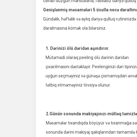
cavab düzgün məhsullarla, fasiləsiz dəriyə qulluq
Genişlənmiş məsamələri 5 üsulla necə daraltm
Gündəlik, həftəlik və aylıq dəriyə qulluq rutinini
daralmasına kömək ola bilərsiniz.
1. Dərinizi ölü dəridən aşındırın:
Mütəmadi olaraq peeling ölü dərinin dəridən
çıxarılmasını dəstəkləyir. Peelenginizi dəri tipiniz
uyğun seçməyiniz və günəşə çıxmamışdan əvvə
tətbiq etməməyiniz tövsiyə olunur.
2.Günün sonunda makiyajınızı mütləq təmizlə
Məsamələr tıxandıqda böyüyür və tıxanmağa səbə
sonunda dərini makiyaj qalıqlarından tamamilə t