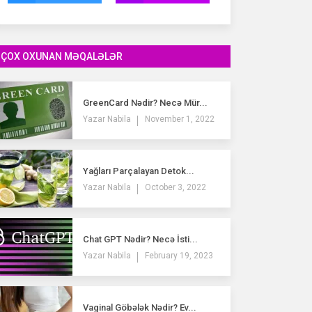
ÇOX OXUNAN MƏQALƏLƏR
GreenCard Nədir? Necə Mür...
Yazar
Nabila
November 1, 2022
Yağları Parçalayan Detok...
Yazar
Nabila
October 3, 2022
Chat GPT Nədir? Necə İsti...
Yazar
Nabila
February 19, 2023
Vaginal Göbələk Nədir? Ev...