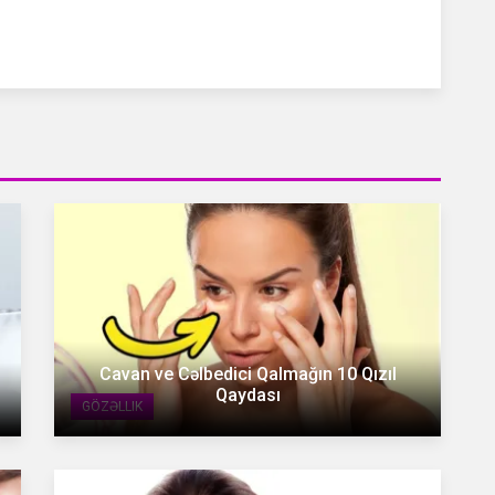
Cavan ve Cəlbedici Qalmağın 10 Qızıl
Qaydası
GÖZƏLLIK