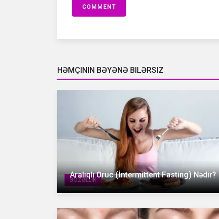
COMMENT
HƏMÇININ BƏYƏNƏ BILƏRSIZ
Aralıqlı Oruc (İntermittent Fasting) Nədir?
GÖZƏLLIK