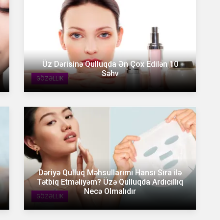
Üz Dərisinə Qulluqda Ən Çox Edilən 10
Səhv
GÖZƏLLIK
Dəriyə Qulluq Məhsullarımı Hansı Sıra ilə
Tətbiq Etməliyəm? Üzə Qulluqda Ardıcıllıq
Necə Olmalıdır
GÖZƏLLIK