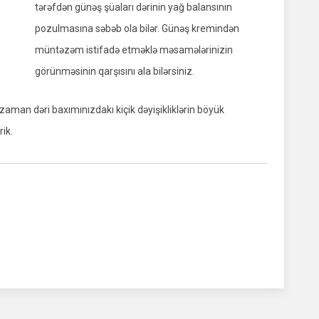
tərəfdən günəş şüaları dərinin yağ balansının
pozulmasına səbəb ola bilər. Günəş kremindən
müntəzəm istifadə etməklə məsamələrinizin
görünməsinin qarşısını ala bilərsiniz.
aman dəri baxımınızdakı kiçik dəyişikliklərin böyük
rik.