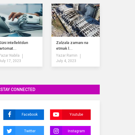
Süni intellektdən
Zəlzələ zamanı nə
avtomat...
etmək l...
Yazar
Nabila
Yazar
Ramin
July 17, 2023
July 4, 2023
STAY CONNECTED
Facebook
Youtube
Twitter
Instagram