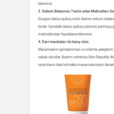
bilərsiniz.
3. Sebum Balansını Təmin edən Məhsulları Se
Düzgün dəriyə qulluq rutini dərinin sebum balans
biridir. Gündəlik dəriyə qulluq rutininizi yarı
məhsullardan faydalana bilərsiniz.
4. Dəri maskaları ilə tanış olun:
Məsamələrin genişlənməsi və onlarda qalıqların 
səbəb ola bilər. Baxım rutininizə Skin Republic
seçimlərini daxil etməklə məsamələrinizin daralm