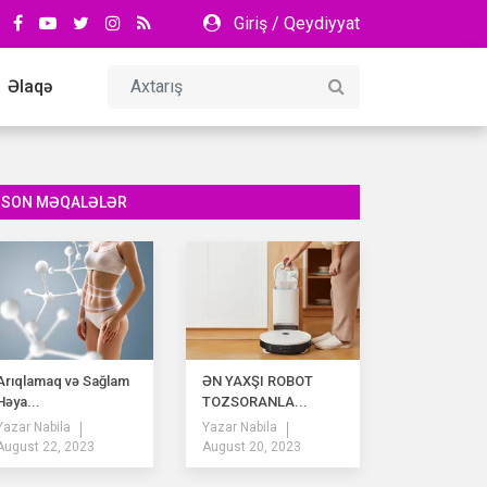
Giriş
/
Qeydiyyat
Əlaqə
SON MƏQALƏLƏR
Arıqlamaq və Sağlam
ƏN YAXŞI ROBOT
Həya...
TOZSORANLA...
Yazar
Nabila
Yazar
Nabila
August 22, 2023
August 20, 2023