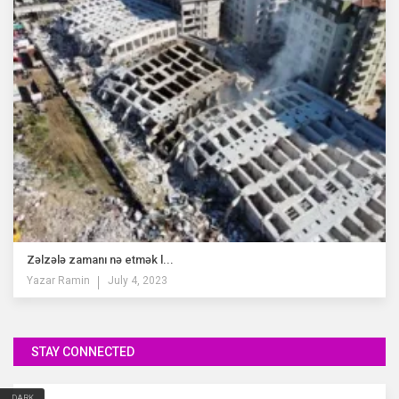
Zəlzələ zamanı nə etmək l...
Yazar
Ramin
July 4, 2023
STAY CONNECTED
DARK