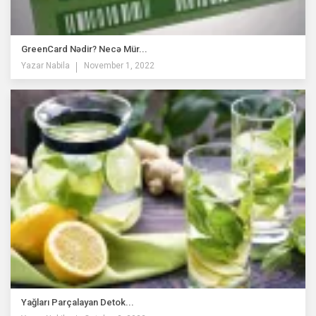
GreenCard Nədir? Necə Mür...
Yazar
Nabila
November 1, 2022
Yağları Parçalayan Detok...