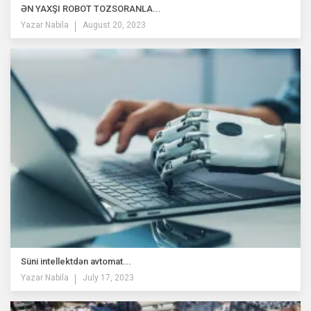
ƏN YAXŞI ROBOT TOZSORANLA...
Yazar
Nabila
August 20, 2023
Süni intellektdən avtomat...
Yazar
Nabila
July 17, 2023