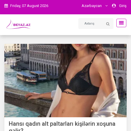
Friday, 07 August 2026
Azərbaycan
Giriş
Hansı qadın alt paltarları kişilərin xoşuna
gəlir?