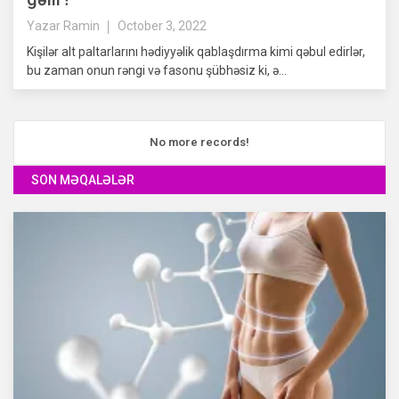
Yazar
Ramin
October 3, 2022
Kişilər alt paltarlarını hədiyyəlik qablaşdırma kimi qəbul edirlər,
bu zaman onun rəngi və fasonu şübhəsiz ki, ə...
No more records!
SON MƏQALƏLƏR