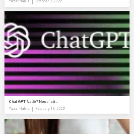
Yazar
Nabila
October 3, 2022
Chat GPT Nədir? Necə İsti...
Yazar
Nabila
February 19, 2023