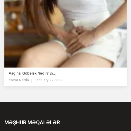
Vaginal Göbələk Nədir? Ev...
Yazar
Nabila
February 22, 2023
MƏŞHUR MƏQALƏLƏR