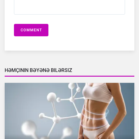
COMMENT
HƏMÇININ BƏYƏNƏ BILƏRSIZ