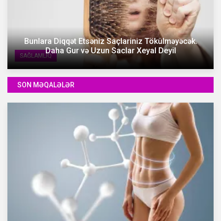
Bunlara Diqqət Etsəniz Saçlariniz Tökülməyəcək.
Daha Gur və Uzun Saclar Xeyal Deyil
SAĞLAMLIQ
SON MƏQALƏLƏR