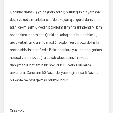
Qadınlar daha «iş yoldaşımın adıdır, bütün gün bir yerdəyik
də», «yuxuda mənlə bir sinifdə oxuyan qızı görürdüm, onun
adını çəkmişəm», «yəqin baxdığım filmin təsirindəndir», kimi
bəhanələrə inanmırlar. Çünki psixoloqlar sübut ediblər ki,
gecə yatarkən kişinin danışdığı sözlər realdır, özü də kişilər
ancaq sirlərini etiraf edir. Belə insanlara yuxuda danışarkən
nə sual versəniz, doğru cavab alacaqsınız. Yuxuda
danışmaq lunatizmin bir növüdür. Bu yalnız kişilərdə
aşkarlanır. Gənclərin 50 faizində, yaşlı kişilərinsə 5 faizində
bu xəstəliyə rast gəlmək mümkündür.
Xilas yolu: