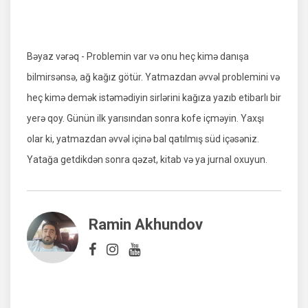
Bəyaz vərəq - Problemin var və onu heç kimə danışa
bilmirsənsə, ağ kağız götür. Yatmazdan əvvəl problemini və
heç kimə demək istəmədiyin sirlərini kağıza yazıb etibarlı bir
yerə qoy. Günün ilk yarısından sonra kofe içməyin. Yaxşı
olar ki, yatmazdan əvvəl içinə bal qatılmış süd içəsəniz.
Yatağa getdikdən sonra qəzət, kitab və ya jurnal oxuyun.
Ramin Akhundov