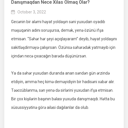
Danışmaqdan Nece Xilas Olmaq Olar?
October 3, 2022
Gecənin bir aləmi həyat yoldaşın səni yuxudan oyadıb
məşuqənin adını soruşursa, demək, yenə özünü ifşa
etmisən. “Səhər hər şeyi açıqlayaram” deyib, həyat yoldaşını
sakitləşdirməyə çalışırsan. Özünsə səhərədək yatmayıb için
içindən necə çıxacağın barədə düşünürsən.
Ya da səhər yuxudan duranda anan səndən gün ərzində
etdiyin, amma heç kimə deməyidiyin bir hadisəni xəbər alır.
Təəccüblənmə, sən yenə də sirlərini yuxudan ifşa etmisən.
Bir çox kişilərin başının bəlası yuxuda danışmaqdı. Hətta bu
xüsussiyyətinə görə ailəsi dağılanlar da olub.