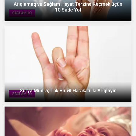
Arıqlamaq və Sağlam Həyat Tərzinə Keçmək üçün
10 Sade Yol
SAĞLAMLIQ
Surya Mudra; Tək Bir Əl Hərəkəti ilə Arıqlayın
SAĞLAMLIQ