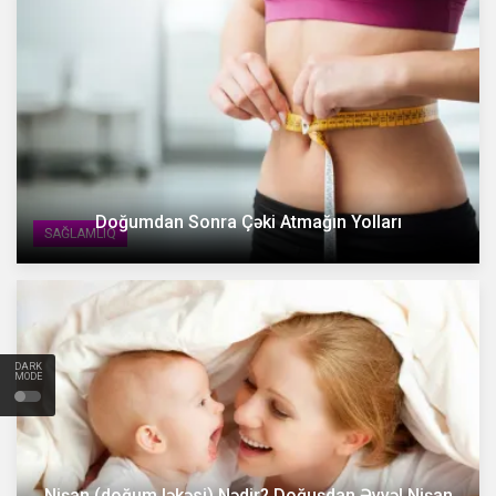
Doğumdan Sonra Çəki Atmağın Yolları
SAĞLAMLIQ
DARK
MODE
Nişan (doğum ləkəsi) Nədir? Doğuşdan Əvvəl Nişan