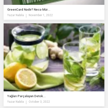
GreenCard Nədir? Necə Mür...
Yazar
Nabila
November 1, 2022
Yağları Parçalayan Detok...
Yazar
Nabila
October 3, 2022