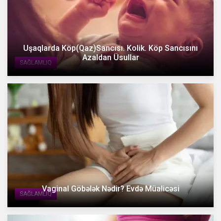
Uşaqlarda Köp(Qaz)Sancısı. Kolik. Köp Sancısını
Azaldan Üsullar
SAĞLAMLIQ
Vaginal Göbələk Nədir? Evdə Müalicəsi
SAĞLAMLIQ