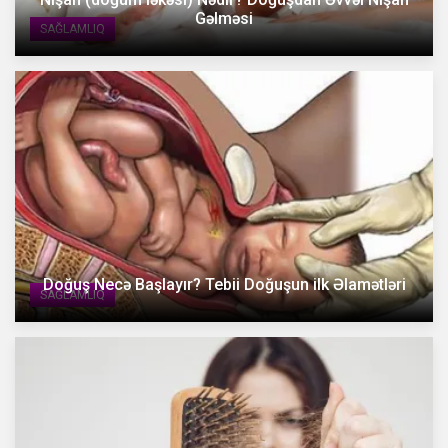
Gəlməsi
SAĞLAMLIQ
Doğuş Necə Başlayır? Tebii Doğuşun ilk Əlamətləri
SAĞLAMLIQ