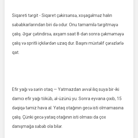
Siqareti tərgit - Siqaret çəkirsənsə, xoşagəlməz halın
səbəbkarlarından biri də odur. Onu tamamilə tərgitməyə
çalış. Əgər çətindirsə, axşam saat 8-dən sonra çəkməməyə
çalış və spritli içkilərdən uzaq dur. Başını müxtəlif çərəzlərlə
qat.
Efir yağı və sərin otaq — Yatmazdan əvvəl ilıq suya bir-iki
damcı efir yağı töküb, əl-üzünü yu. Sonra eyvana çıxıb, 15
dəqiqə təmiz hava al. Yataq otağının gecə isti olmamasına
çalış. Çünki gecə yataq otağının isti olması da çox
danışmağa səbəb ola bilər.