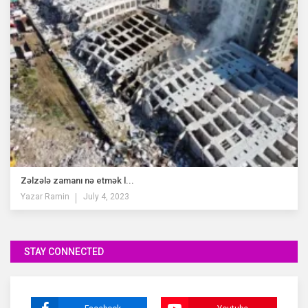
Zəlzələ zamanı nə etmək l...
Yazar
Ramin
July 4, 2023
STAY CONNECTED