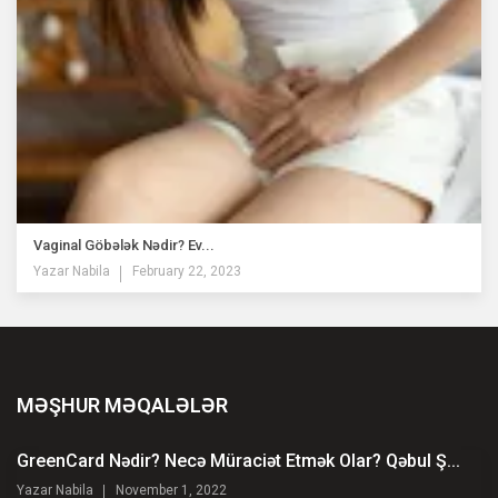
Vaginal Göbələk Nədir? Ev...
Yazar
Nabila
February 22, 2023
MƏŞHUR MƏQALƏLƏR
GreenCard Nədir? Necə Müraciət Etmək Olar? Qəbul Ş...
Yazar
Nabila
November 1, 2022