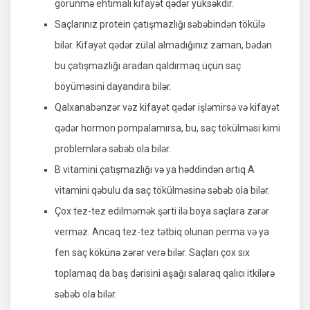
görünmə ehtimalı kifayət qədər yüksəkdir.
Saçlarınız protein çatışmazlığı səbəbindən tökülə
bilər. Kifayət qədər zülal almadığınız zaman, bədən
bu çatışmazlığı aradan qaldırmaq üçün saç
böyüməsini dayandıra bilər.
Qalxanabənzər vəz kifayət qədər işləmirsə və kifayət
qədər hormon pompalamırsa, bu, saç tökülməsi kimi
problemlərə səbəb ola bilər.
B vitamini çatışmazlığı və ya həddindən artıq A
vitamini qəbulu da saç tökülməsinə səbəb ola bilər.
Çox tez-tez edilməmək şərti ilə boya saçlara zərər
verməz. Ancaq tez-tez tətbiq olunan perma və ya
fen saç kökünə zərər verə bilər. Saçları çox sıx
toplamaq da baş dərisini aşağı salaraq qalıcı itkilərə
səbəb ola bilər.