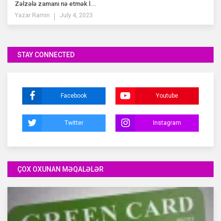
Zəlzələ zamanı nə etmək l...
Yazar
Ramin
July 4, 2023
STAY CONNECTED
Facebook
Youtube
Twitter
Instagram
ÇOX OXUNAN MƏQALƏLƏR