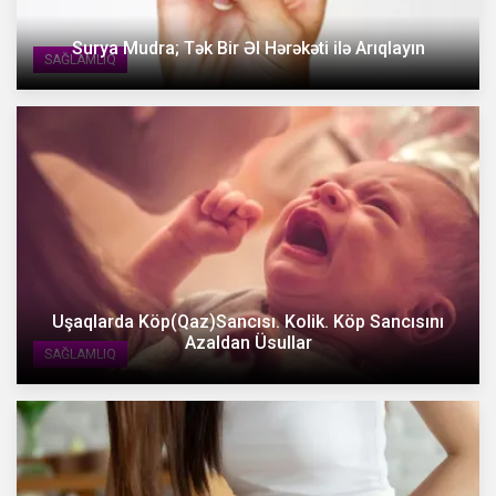
Surya Mudra; Tək Bir Əl Hərəkəti ilə Arıqlayın
SAĞLAMLIQ
Uşaqlarda Köp(Qaz)Sancısı. Kolik. Köp Sancısını
Azaldan Üsullar
SAĞLAMLIQ