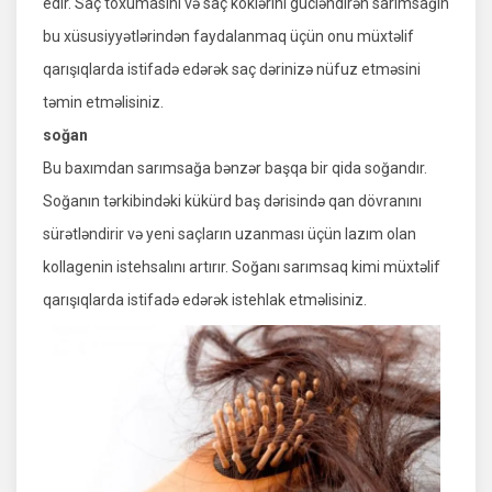
edir. Saç toxumasını və saç köklərini gücləndirən sarımsağın
bu xüsusiyyətlərindən faydalanmaq üçün onu müxtəlif
qarışıqlarda istifadə edərək saç dərinizə nüfuz etməsini
təmin etməlisiniz.
soğan
Bu baxımdan sarımsağa bənzər başqa bir qida soğandır.
Soğanın tərkibindəki kükürd baş dərisində qan dövranını
sürətləndirir və yeni saçların uzanması üçün lazım olan
kollagenin istehsalını artırır. Soğanı sarımsaq kimi müxtəlif
qarışıqlarda istifadə edərək istehlak etməlisiniz.