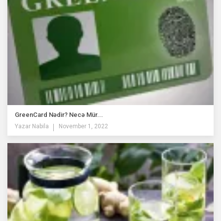
GreenCard Nədir? Necə Mür...
Yazar
Nabila
November 1, 2022