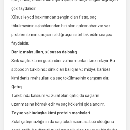
çox faydalıdır.
Xüsusilə yod baxımından zəngin olan fıstıq, saç
tökülməsinin səbəblərindən biri olan qalxanabənzər vəz
problemlərinin qarşısını aldığı üçün istehlak edilməsi çox
faydalıdır.
Dəniz məhsulları, xüsusən də balıq
Sink saç köklərini gücləndirir və hormonları tənzimləyir. Bu
səbəbdən tərkibində sink olan balıqlar və midye, karides
kimi dəniz məhsulları da saç tökülməsinin qarşısını alır.
Qatıq
Tərkibində kalsium və zülal olan qatıq da saçların
uzanmasına kömək edir və saç köklərini qidalandırır.
Toyuq və hinduşka kimi protein mənbələri
Zülal çatışmazlığının da saç tökülməsinə səbəb olduğunu