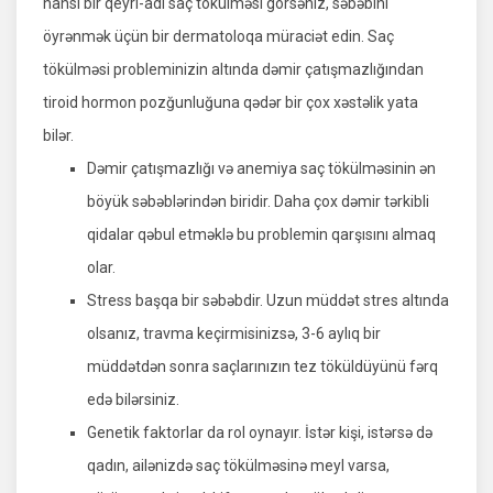
hansı bir qeyri-adi saç tökülməsi görsəniz, səbəbini
öyrənmək üçün bir dermatoloqa müraciət edin. Saç
tökülməsi probleminizin altında dəmir çatışmazlığından
tiroid hormon pozğunluğuna qədər bir çox xəstəlik yata
bilər.
Dəmir çatışmazlığı və anemiya saç tökülməsinin ən
böyük səbəblərindən biridir. Daha çox dəmir tərkibli
qidalar qəbul etməklə bu problemin qarşısını almaq
olar.
Stress başqa bir səbəbdir. Uzun müddət stres altında
olsanız, travma keçirmisinizsə, 3-6 aylıq bir
müddətdən sonra saçlarınızın tez töküldüyünü fərq
edə bilərsiniz.
Genetik faktorlar da rol oynayır. İstər kişi, istərsə də
qadın, ailənizdə saç tökülməsinə meyl varsa,