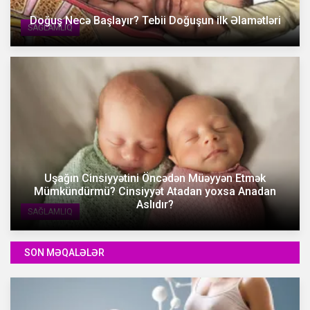
Doğuş Necə Başlayır? Tebii Doğuşun ilk Əlamətləri
SAĞLAMLIQ
Uşağın Cinsiyyətini Öncədən Müəyyən Etmək
Mümkündürmü? Cinsiyyət Atadan yoxsa Anadan
Aslıdır?
SAĞLAMLIQ
SON MƏQALƏLƏR