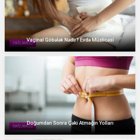
Vaginal Göbələk Nədir? Evdə Müalicəsi
SAĞLAMLIQ
Doğumdan Sonra Çəki Atmağın Yolları
SAĞLAMLIQ