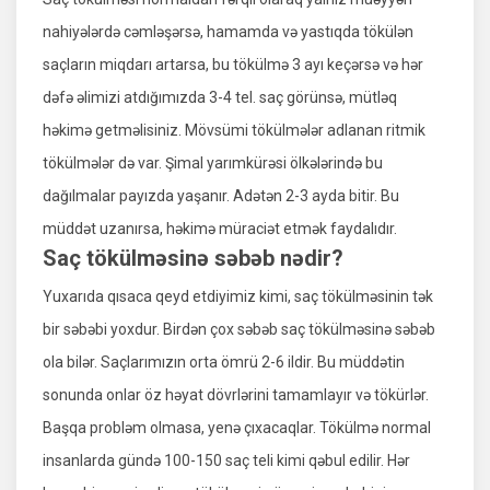
nahiyələrdə cəmləşərsə, hamamda və yastıqda tökülən
saçların miqdarı artarsa, bu tökülmə 3 ayı keçərsə və hər
dəfə əlimizi atdığımızda 3-4 tel. saç görünsə, mütləq
həkimə getməlisiniz. Mövsümi tökülmələr adlanan ritmik
tökülmələr də var. Şimal yarımkürəsi ölkələrində bu
dağılmalar payızda yaşanır. Adətən 2-3 ayda bitir. Bu
müddət uzanırsa, həkimə müraciət etmək faydalıdır.
Saç tökülməsinə səbəb nədir?
Yuxarıda qısaca qeyd etdiyimiz kimi, saç tökülməsinin tək
bir səbəbi yoxdur. Birdən çox səbəb saç tökülməsinə səbəb
ola bilər. Saçlarımızın orta ömrü 2-6 ildir. Bu müddətin
sonunda onlar öz həyat dövrlərini tamamlayır və tökürlər.
Başqa probləm olmasa, yenə çıxacaqlar. Tökülmə normal
insanlarda gündə 100-150 saç teli kimi qəbul edilir. Hər