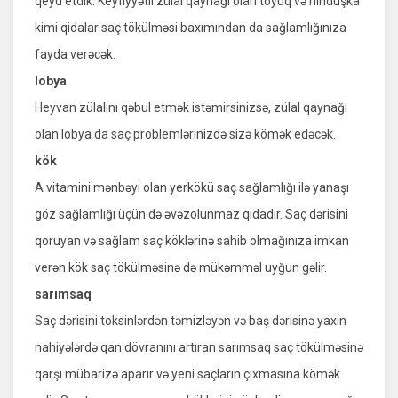
qeyd etdik. Keyfiyyətli zülal qaynağı olan toyuq və hinduşka
kimi qidalar saç tökülməsi baxımından da sağlamlığınıza
fayda verəcək.
lobya
Heyvan zülalını qəbul etmək istəmirsinizsə, zülal qaynağı
olan lobya da saç problemlərinizdə sizə kömək edəcək.
kök
A vitamini mənbəyi olan yerkökü saç sağlamlığı ilə yanaşı
göz sağlamlığı üçün də əvəzolunmaz qidadır. Saç dərisini
qoruyan və sağlam saç köklərinə sahib olmağınıza imkan
verən kök saç tökülməsinə də mükəmməl uyğun gəlir.
sarımsaq
Saç dərisini toksinlərdən təmizləyən və baş dərisinə yaxın
nahiyələrdə qan dövranını artıran sarımsaq saç tökülməsinə
qarşı mübarizə aparır və yeni saçların çıxmasına kömək