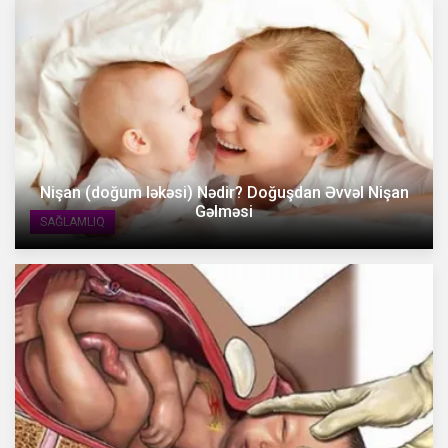
Nişan (doğum ləkəsi) Nədir? Doğuşdan Əvvəl Nişan
Gəlməsi
SAĞLAMLIQ