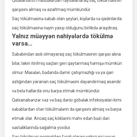
Qidalandırıcı maddələrdən faydalanaraq saç tökülməsinin
qarşısını almaq və azaltmaq mümkündür.
Saç tökülməsinə səbəb olan şeyləri, kişilərdə və qadınlarda
saç tökülməsinə nəyin yaxşı olduğunu birlikdə araşdıraq.
Yalnız müəyyən nahiyələrdə tökülmə
varsa...
Səbəbindən asılı olmayaraq saç tökülməsinin qarşısı alına
bilər, lakin itirilmiş saçları geri qaytarmaq həmişə mümkün
olmur. Məsələn, bədəndə dəmir çatışmazlığı və ya qan
azlığından yaranan saç tökülməsini dayandırmaq asandır
və belə hallarda onu bərpa etmək mümkündür.
Qalxanabənzər vəz və baş dərisi göbələk infeksiyaları kimi
səbəblərdən ötəri tökülmələrin də qarşısını almaq və bərpa
etmək olar. Ancaq saç köklərini məhv edən bəzi dəri
xəstəliklərində sağalma yoxdur.
Saç tökülməsi normaldan fərqli olaraq yalnız müəyyən