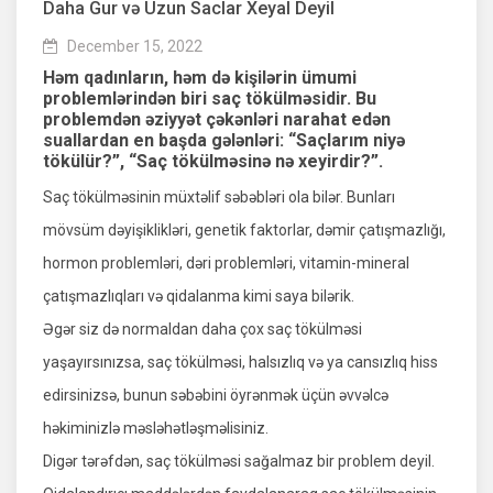
Daha Gur və Uzun Saclar Xeyal Deyil
December 15, 2022
Həm qadınların, həm də kişilərin ümumi
problemlərindən biri saç tökülməsidir. Bu
problemdən əziyyət çəkənləri narahat edən
suallardan en başda gələnləri: “Saçlarım niyə
tökülür?”, “Saç tökülməsinə nə xeyirdir?”.
Saç tökülməsinin müxtəlif səbəbləri ola bilər. Bunları
mövsüm dəyişiklikləri, genetik faktorlar, dəmir çatışmazlığı,
hormon problemləri, dəri problemləri, vitamin-mineral
çatışmazlıqları və qidalanma kimi saya bilərik.
Əgər siz də normaldan daha çox saç tökülməsi
yaşayırsınızsa, saç tökülməsi, halsızlıq və ya cansızlıq hiss
edirsinizsə, bunun səbəbini öyrənmək üçün əvvəlcə
həkiminizlə məsləhətləşməlisiniz.
Digər tərəfdən, saç tökülməsi sağalmaz bir problem deyil.