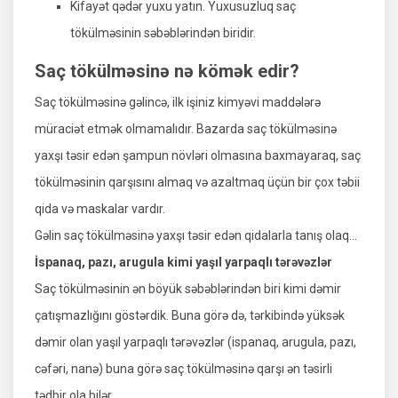
Kifayət qədər yuxu yatın. Yuxusuzluq saç
tökülməsinin səbəblərindən biridir.
Saç tökülməsinə nə kömək edir?
Saç tökülməsinə gəlincə, ilk işiniz kimyəvi maddələrə
müraciət etmək olmamalıdır. Bazarda saç tökülməsinə
yaxşı təsir edən şampun növləri olmasına baxmayaraq, saç
tökülməsinin qarşısını almaq və azaltmaq üçün bir çox təbii
qida və maskalar vardır.
Gəlin saç tökülməsinə yaxşı təsir edən qidalarla tanış olaq...
İspanaq, pazı, arugula kimi yaşıl yarpaqlı tərəvəzlər
Saç tökülməsinin ən böyük səbəblərindən biri kimi dəmir
çatışmazlığını göstərdik. Buna görə də, tərkibində yüksək
dəmir olan yaşıl yarpaqlı tərəvəzlər (ispanaq, arugula, pazı,
cəfəri, nanə) buna görə saç tökülməsinə qarşı ən təsirli
tədbir ola bilər.