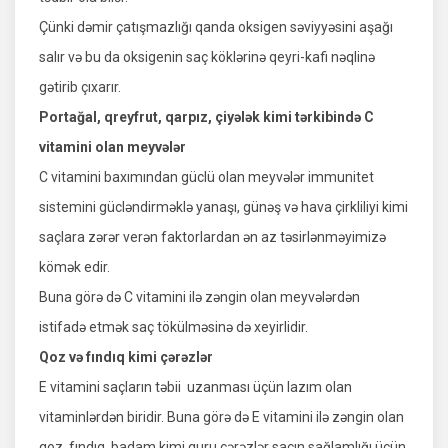
Çünki dəmir çatışmazlığı qanda oksigen səviyyəsini aşağı
salır və bu da oksigenin saç köklərinə qeyri-kafi nəqlinə
gətirib çıxarır.
Portağal, qreyfrut, qarpız, çiyələk kimi tərkibində C
vitamini olan meyvələr
C vitamini baxımından güclü olan meyvələr immunitet
sistemini gücləndirməklə yanaşı, günəş və hava çirkliliyi kimi
saçlara zərər verən faktorlardan ən az təsirlənməyimizə
kömək edir.
Buna görə də C vitamini ilə zəngin olan meyvələrdən
istifadə etmək saç tökülməsinə də xeyirlidir.
Qoz və fındıq kimi çərəzlər
E vitamini saçların təbii uzanması üçün lazım olan
vitaminlərdən biridir. Buna görə də E vitamini ilə zəngin olan
qoz, fındıq, badam kimi quru çərəzlər saçın sağlamlığı üçün