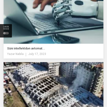
DARK
MODE
Süni intellektdən avtomat...
Yazar
Nabila
July 17, 2023