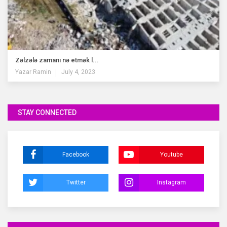
Zəlzələ zamanı nə etmək l...
Yazar
Ramin
July 4, 2023
STAY CONNECTED
Facebook
Youtube
Twitter
Instagram