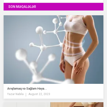
SON MƏQALƏLƏR
Arıqlamaq və Sağlam Həya...
Yazar
Nabila
August 22, 2023