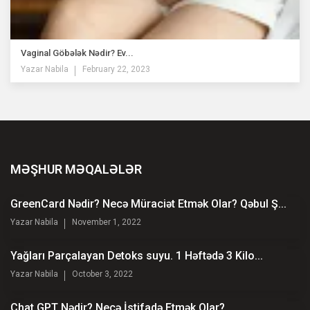
Vaginal Göbələk Nədir? Ev...
Yazar
Nabila
February 22, 2023
MƏŞHUR MƏQALƏLƏR
GreenCard Nədir? Necə Müraciət Etmək Olar? Qəbul Ş...
Yazar
Nabila
November 1, 2022
Yağları Parçalayan Detoks suyu. 1 Həftədə 3 Kilo...
Yazar
Nabila
October 3, 2022
Chat GPT Nədir? Necə İstifadə Etmək Olar?