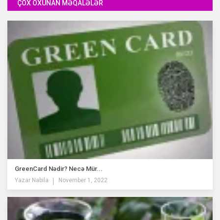
ÇOX OXUNAN MƏQALƏLƏR
GreenCard Nədir? Necə Mür...
Yazar
Nabila
November 1, 2022