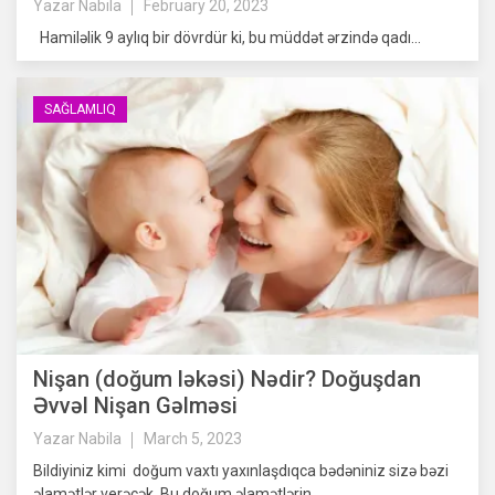
Yazar
Nabila
February 20, 2023
Hamiləlik 9 aylıq bir dövrdür ki, bu müddət ərzində qadı...
SAĞLAMLIQ
Nişan (doğum ləkəsi) Nədir? Doğuşdan
Əvvəl Nişan Gəlməsi
Yazar
Nabila
March 5, 2023
Bildiyiniz kimi doğum vaxtı yaxınlaşdıqca bədəniniz sizə bəzi
əlamətlər verəcək. Bu doğum əlamətlərin...