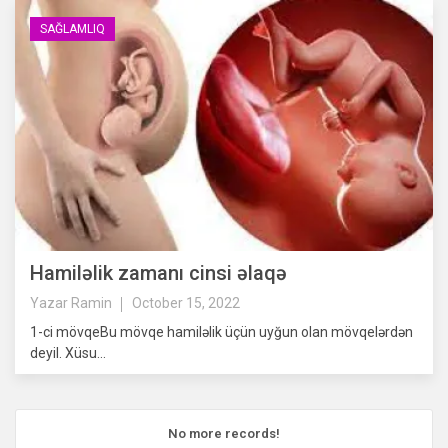
SAĞLAMLIQ
Hamiləlik zamanı cinsi əlaqə
Yazar
Ramin
October 15, 2022
1-ci mövqeBu mövqe hamiləlik üçün uyğun olan mövqelərdən
deyil. Xüsu...
No more records!