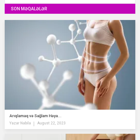
SON MƏQALƏLƏR
Arıqlamaq və Sağlam Həya...
Yazar
Nabila
August 22, 2023