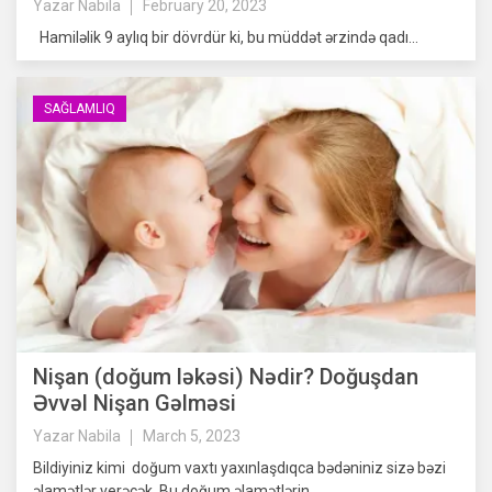
Yazar
Nabila
February 20, 2023
Hamiləlik 9 aylıq bir dövrdür ki, bu müddət ərzində qadı...
SAĞLAMLIQ
Nişan (doğum ləkəsi) Nədir? Doğuşdan
Əvvəl Nişan Gəlməsi
Yazar
Nabila
March 5, 2023
Bildiyiniz kimi doğum vaxtı yaxınlaşdıqca bədəniniz sizə bəzi
əlamətlər verəcək. Bu doğum əlamətlərin...