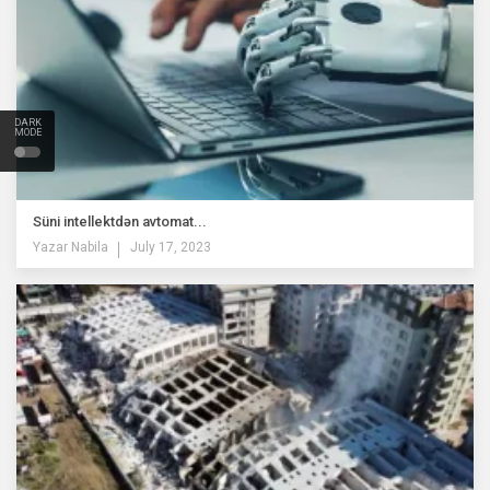
DARK
MODE
Süni intellektdən avtomat...
Yazar
Nabila
July 17, 2023