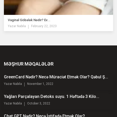
Vaginal Göbələk Nədir? Ev...
Yazar
Nabila
February 22, 2023
MƏŞHUR MƏQALƏLƏR
GreenCard Nədir? Necə Müraciət Etmək Olar? Qəbul Ş...
Yazar
Nabila
November 1, 2022
Yağları Parçalayan Detoks suyu. 1 Həftədə 3 Kilo...
Yazar
Nabila
October 3, 2022
Chat GPT Nədir? Necə İstifadə Etmək Olar?