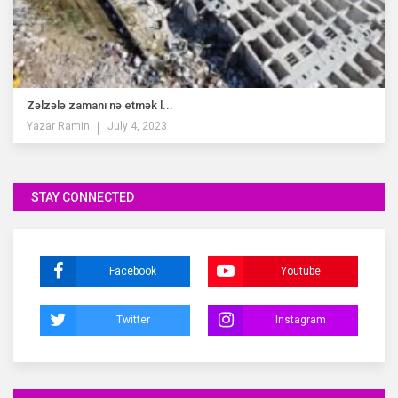
Zəlzələ zamanı nə etmək l...
Yazar
Ramin
July 4, 2023
STAY CONNECTED
Facebook
Youtube
Twitter
Instagram