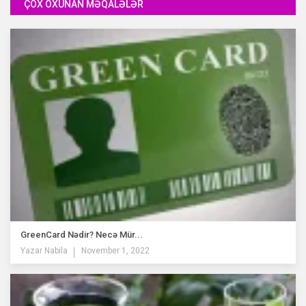
ÇOX OXUNAN MƏQALƏLƏR
GreenCard Nədir? Necə Mür...
Yazar
Nabila
November 1, 2022