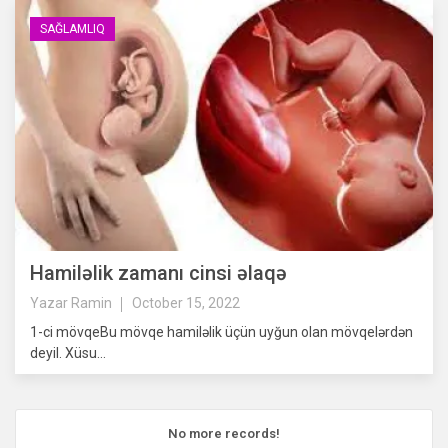
SAĞLAMLIQ
Hamiləlik zamanı cinsi əlaqə
Yazar
Ramin
October 15, 2022
1-ci mövqeBu mövqe hamiləlik üçün uyğun olan mövqelərdən
deyil. Xüsu...
No more records!