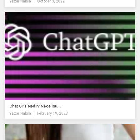
Yazar
Nabila
October 3, 2022
Chat GPT Nədir? Necə İsti...
Yazar
Nabila
February 19, 2023