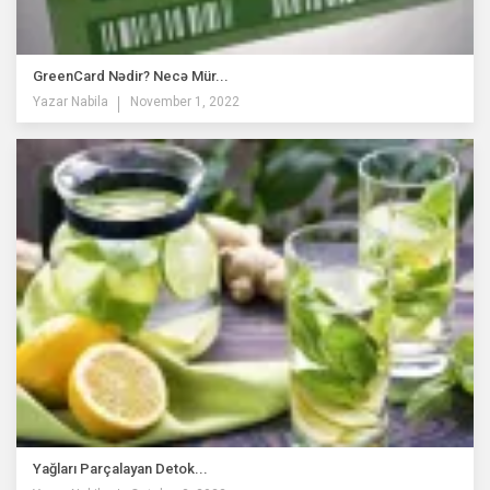
GreenCard Nədir? Necə Mür...
Yazar
Nabila
November 1, 2022
Yağları Parçalayan Detok...