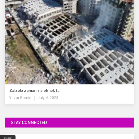
Zəlzələ zamanı nə etmək l...
Yazar
Ramin
July 4, 2023
STAY CONNECTED
DARK