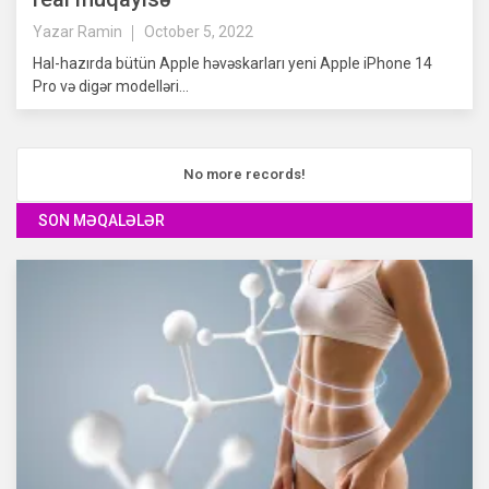
Yazar
Ramin
October 5, 2022
Hal-hazırda bütün Apple həvəskarları yeni Apple iPhone 14
Pro və digər modelləri...
No more records!
SON MƏQALƏLƏR