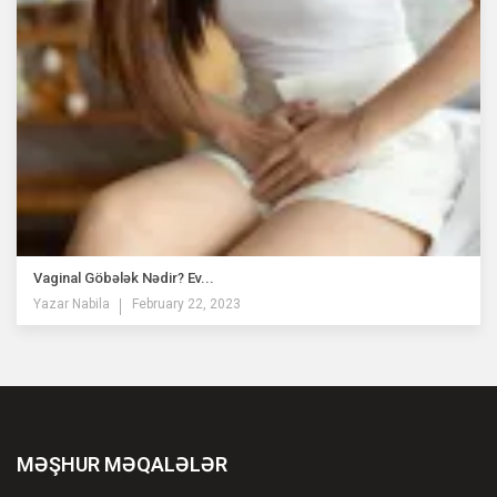
Vaginal Göbələk Nədir? Ev...
Yazar
Nabila
February 22, 2023
MƏŞHUR MƏQALƏLƏR