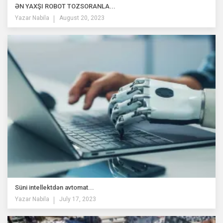
ƏN YAXŞI ROBOT TOZSORANLA...
Yazar
Nabila
August 20, 2023
Süni intellektdən avtomat...
Yazar
Nabila
July 17, 2023