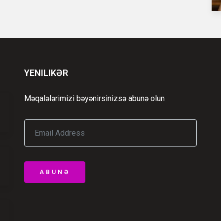
YENILIKƏR
Məqalələrimizi bəyənirsinizsə abunə olun
ABUNƏ