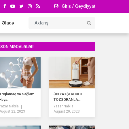
Giriş
/
Qeydiyyat
Əlaqə
SON MƏQALƏLƏR
Arıqlamaq və Sağlam
ƏN YAXŞI ROBOT
Həya...
TOZSORANLA...
Yazar
Nabila
Yazar
Nabila
August 22, 2023
August 20, 2023