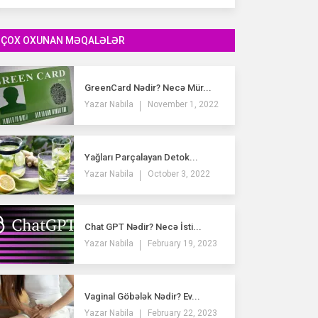
ÇOX OXUNAN MƏQALƏLƏR
GreenCard Nədir? Necə Mür...
Yazar
Nabila
November 1, 2022
Yağları Parçalayan Detok...
Yazar
Nabila
October 3, 2022
Chat GPT Nədir? Necə İsti...
Yazar
Nabila
February 19, 2023
Vaginal Göbələk Nədir? Ev...
Yazar
Nabila
February 22, 2023