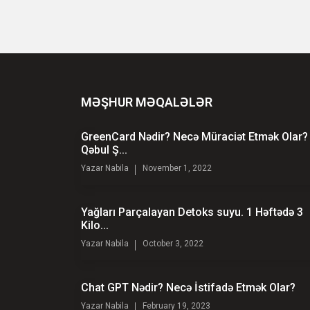
MƏŞHUR MƏQALƏLƏR
GreenCard Nədir? Necə Müraciət Etmək Olar?
Qəbul Ş...
Yazar
Nabila
November 1, 2022
Yağları Parçalayan Detoks suyu. 1 Həftədə 3
Kilo...
Yazar
Nabila
October 3, 2022
Chat GPT Nədir? Necə İstifadə Etmək Olar?
Yazar
Nabila
February 19, 2023