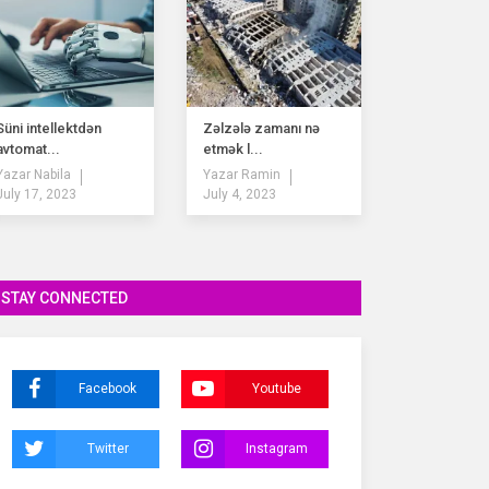
Süni intellektdən
Zəlzələ zamanı nə
avtomat...
etmək l...
Yazar
Nabila
Yazar
Ramin
July 17, 2023
July 4, 2023
STAY CONNECTED
Facebook
Youtube
Twitter
Instagram