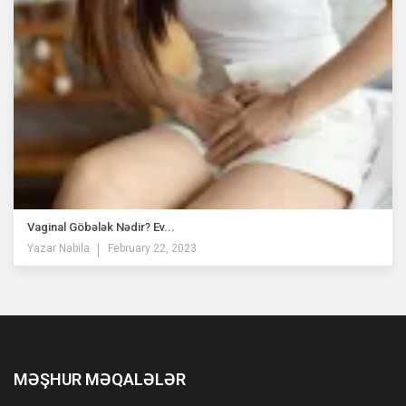
Vaginal Göbələk Nədir? Ev...
Yazar
Nabila
February 22, 2023
MƏŞHUR MƏQALƏLƏR