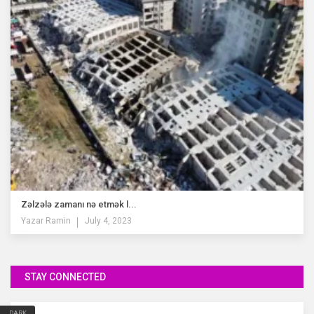
Zəlzələ zamanı nə etmək l...
Yazar
Ramin
July 4, 2023
STAY CONNECTED
DARK