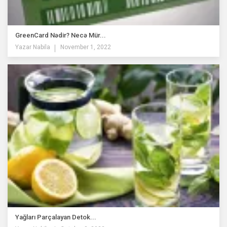
GreenCard Nədir? Necə Mür...
Yazar
Nabila
November 1, 2022
Yağları Parçalayan Detok...