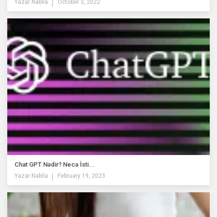
Yazar
Nabila
October 3, 2022
Chat GPT Nədir? Necə İsti...
Yazar
Nabila
February 19, 2023