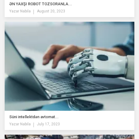
ƏN YAXŞI ROBOT TOZSORANLA...
Yazar
Nabila
August 20, 2023
Süni intellektdən avtomat...
Yazar
Nabila
July 17, 2023