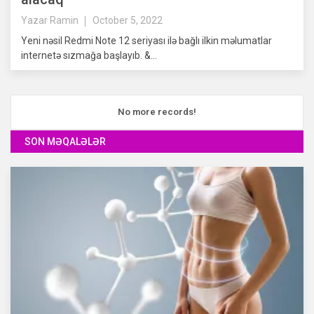
Yazar
Ramin
October 5, 2022
Yeni nəsil Redmi Note 12 seriyası ilə bağlı ilkin məlumatlar
internetə sızmağa başlayıb. &...
No more records!
SON MƏQALƏLƏR