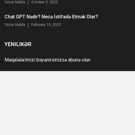
Yazar
Nabila
October 3, 2022
Chat GPT Nədir? Necə İstifadə Etmək Olar?
Yazar
Nabila
February 19, 2023
YENILIKƏR
Məqalələrimizi bəyənirsinizsə abunə olun
ABUNƏ