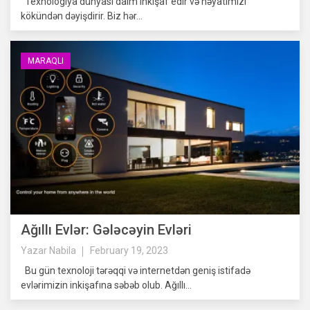
Texnologiya dünyası daim inkişaf edir və həyatımızı
kökündən dəyişdirir. Biz hər...
MARAQLI
Ağıllı Evlər: Gələcəyin Evləri
Yazar
Nabila
February 19, 2023
Bu gün texnoloji tərəqqi və internetdən geniş istifadə
evlərimizin inkişafına səbəb olub. Ağıllı...