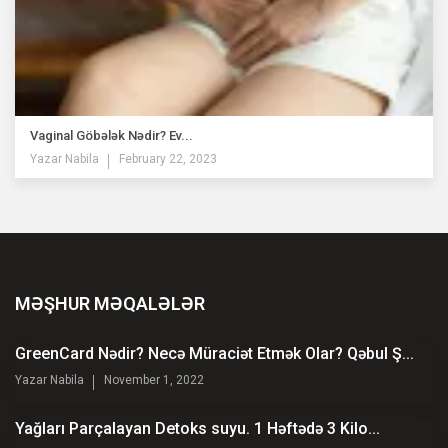
Vaginal Göbələk Nədir? Ev...
Yazar
Nabila
February 22, 2023
MƏŞHUR MƏQALƏLƏR
GreenCard Nədir? Necə Müraciət Etmək Olar? Qəbul Ş...
Yazar
Nabila
November 1, 2022
Yağları Parçalayan Detoks suyu. 1 Həftədə 3 Kilo...