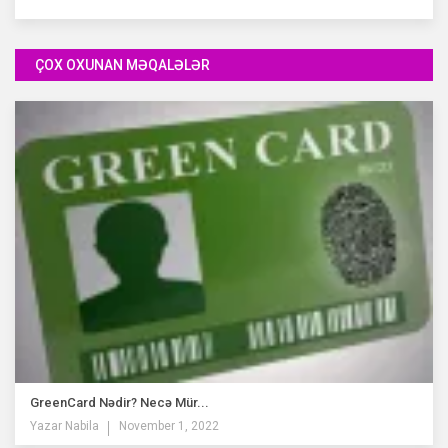
ÇOX OXUNAN MƏQALƏLƏR
GreenCard Nədir? Necə Mür...
Yazar
Nabila
November 1, 2022