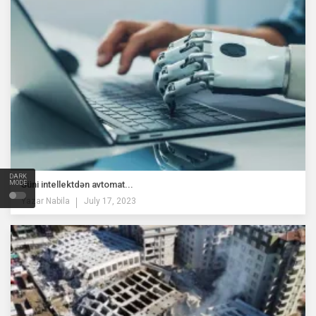
DARK
Süni intellektdən avtomat...
MODE
Yazar
Nabila
July 17, 2023