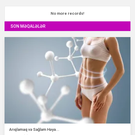
No more records!
SON MƏQALƏLƏR
Arıqlamaq və Sağlam Həya...