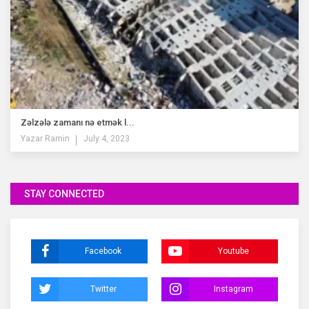
Zəlzələ zamanı nə etmək l...
Yazar
Ramin
July 4, 2023
STAY CONNECTED
Facebook
Youtube
Twitter
Instagram