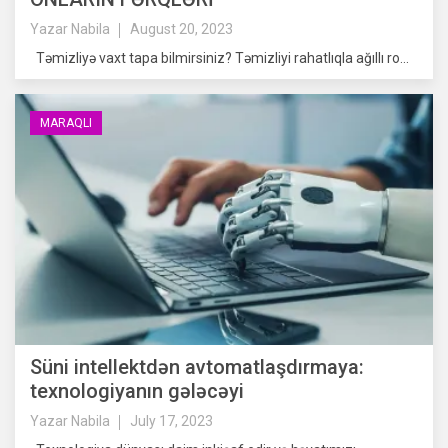
Yazar
Nabila
August 20, 2023
Təmizliyə vaxt tapa bilmirsiniz? Təmizliyi rahatlıqla ağıllı ro...
MARAQLI
Süni intellektdən avtomatlaşdırmaya:
texnologiyanın gələcəyi
Yazar
Nabila
July 17, 2023