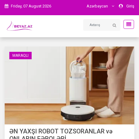
Friday, 07 August 2026
Azərbaycan
Giriş
MARAQLI
ƏN YAXŞI ROBOT TOZSORANLAR və
ONLARIN FƏRQLƏRİ