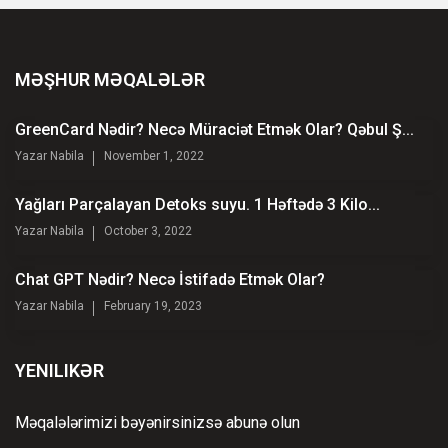
MƏŞHUR MƏQALƏLƏR
GreenCard Nədir? Necə Müraciət Etmək Olar? Qəbul Ş...
Yazar
Nabila
November 1, 2022
Yağları Parçalayan Detoks suyu. 1 Həftədə 3 Kilo...
Yazar
Nabila
October 3, 2022
Chat GPT Nədir? Necə İstifadə Etmək Olar?
Yazar
Nabila
February 19, 2023
YENILIKƏR
Məqalələrimizi bəyənirsinizsə abunə olun