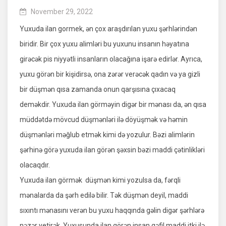
November 29, 2022
Yuxuda ilan gormek, ən çox araşdırılan yuxu şərhlərindən
biridir. Bir çox yuxu alimləri bu yuxunu insanın həyatına
girəcək pis niyyətli insanların olacağına işarə edirlər. Ayrıca,
yuxu görən bir kişidirsə, ona zərər verəcək qadın və ya gizli
bir düşmən qısa zamanda onun qarşısına çıxacaq
deməkdir. Yuxuda ilan görməyin digər bir mənası da, ən qısa
müddətdə mövcud düşmənləri ilə döyüşmək və həmin
düşmənləri məğlub etmək kimi də yozulur. Bəzi alimlərin
şərhinə görə yuxuda ilan görən şəxsin bəzi maddi çətinlikləri
olacaqdır.
Yuxuda ilan görmək düşmən kimi yozulsa da, fərqli
mənalarda da şərh edilə bilir. Tək düşmən deyil, maddi
sıxıntı mənasını verən bu yuxu haqqında gəlin digər şərhlərə
nəzər yetirək. Yuxusunda ilan görən insan qəfil maddi itki ilə