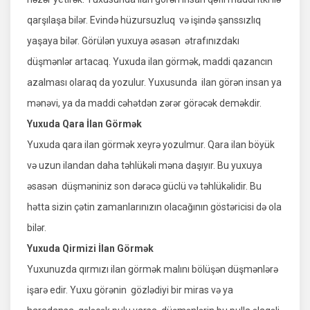
qarşılaşa bilər. Evində hüzursuzluq və işində şanssızlıq
yaşaya bilər. Görülən yuxuya əsasən ətrafınızdakı
düşmənlər artacaq. Yuxuda ilan görmək, maddi qazancın
azalması olaraq da yozulur. Yuxusunda ilan görən insan ya
mənəvi, ya da maddi cəhətdən zərər görəcək deməkdir.
Yuxuda Qara İlan Görmək
Yuxuda qara ilan görmək xeyrə yozulmur. Qara ilan böyük
və uzun ilandan daha təhlükəli məna daşıyır. Bu yuxuya
əsasən düşməniniz son dərəcə güclü və təhlükəlidir. Bu
hətta sizin çətin zamanlarınızın olacağının göstəricisi də ola
bilər.
Yuxuda Qirmizi İlan Görmək
Yuxunuzda qırmızı ilan görmək malını bölüşən düşmənlərə
işarə edir. Yuxu görənin gözlədiyi bir miras və ya