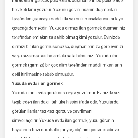
haradansa gələcək pulu varsa, düşmənlərin bu pulla əlaqəli
hərəkəti kimi yozulur. Yuxunu görən insanın düşmənləri
tərəfindən çəkəcəyi maddi itki və mülk məsələlərinin ortaya
çıxacağı deməkdir. Yuxuda qırmızı ilan gormek düşməniniz
tərəfindən əmlakınıza sahib olmaq kimi yozulur. Evinizdə
qırmızı bir ilan görmüsünüzsə, düşmənlərinizə görə evinizi
və ya sizə məxsus bir əmlakı sata bilərsiniz. Yuxuda ilan
gormek (qırmızı) bir çox alim tərəfindən maddi imkanların
qəfil itirilməsinə səbəb olmuşdur.
Yuxuda evdə ilan gormek
Yuxuda ilan evdə görülürsə xeyrə yozulmur. Evinizdə sizi
təqib edən ilan daxili təhlükə hissini ifadə edir. Yuxularda
görülən ilanlar tez-tez qorxu və çevrilməni
simvollaşdırır. Yuxuda evdə ilan görmək, yuxu görənin
həyatında bəzi narahatlıqlar yaşadığının göstəricisidir və