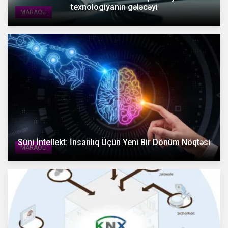
texnologiyanın gələcəyi
MARAQLI
Süni İntellekt: İnsanlıq Üçün Yeni Bir Dönüm Nöqtəsi
MARAQLI