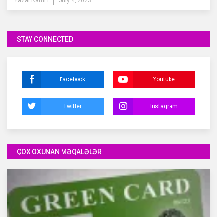
Yazar
Ramin
July 4, 2023
STAY CONNECTED
Facebook
Youtube
Twitter
Instagram
ÇOX OXUNAN MƏQALƏLƏR