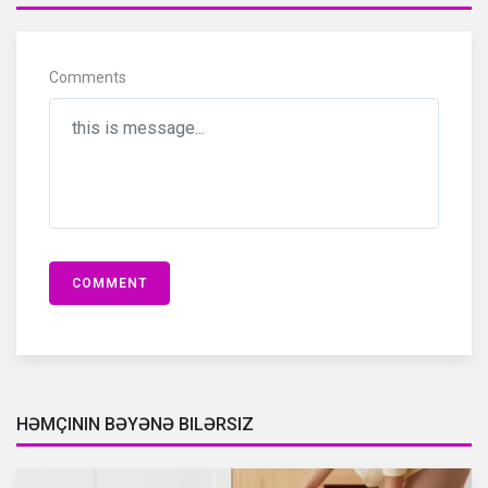
Comments
COMMENT
HƏMÇININ BƏYƏNƏ BILƏRSIZ