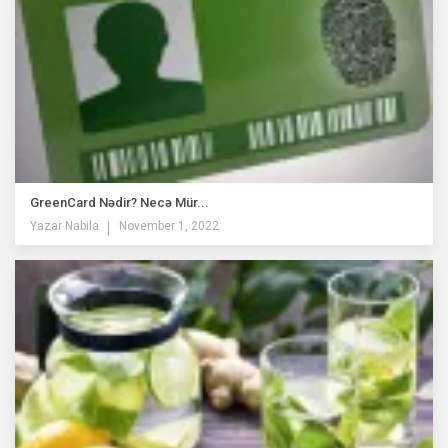
GreenCard Nədir? Necə Mür...
Yazar
Nabila
November 1, 2022