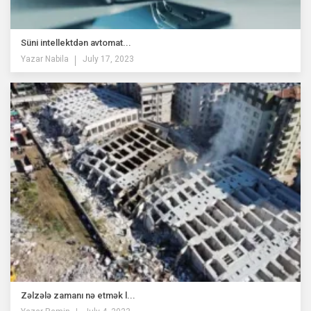
Süni intellektdən avtomat...
Yazar
Nabila
July 17, 2023
Zəlzələ zamanı nə etmək l...