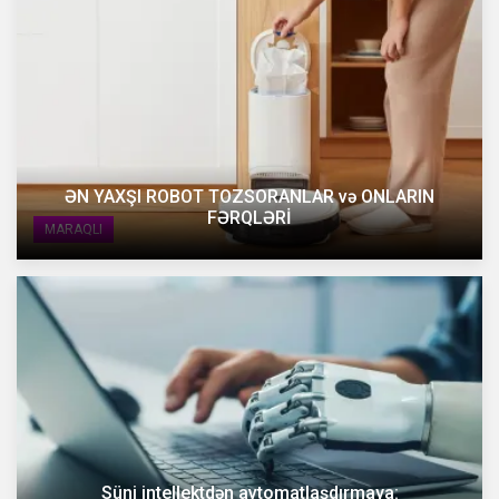
ƏN YAXŞI ROBOT TOZSORANLAR və ONLARIN
FƏRQLƏRİ
MARAQLI
Süni intellektdən avtomatlaşdırmaya: