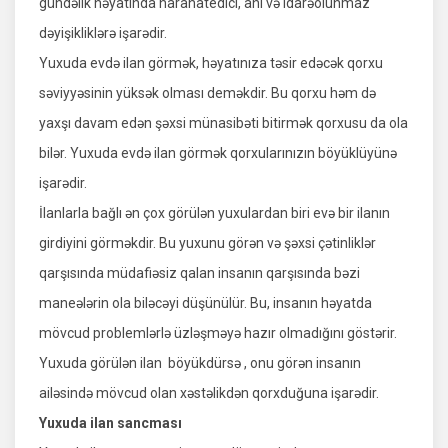
gündəlik həyatında narahatedici, ani və idarəolunmaz
dəyişikliklərə işarədir.
Yuxuda evdə ilan görmək, həyatınıza təsir edəcək qorxu
səviyyəsinin yüksək olması deməkdir. Bu qorxu həm də
yaxşı davam edən şəxsi münasibəti bitirmək qorxusu da ola
bilər. Yuxuda evdə ilan görmək qorxularınızın böyüklüyünə
işarədir.
İlanlarla bağlı ən çox görülən yuxulardan biri evə bir ilanın
girdiyini görməkdir. Bu yuxunu görən və şəxsi çətinliklər
qarşısında müdafiəsiz qalan insanın qarşısında bəzi
maneələrin ola biləcəyi düşünülür. Bu, insanın həyatda
mövcud problemlərlə üzləşməyə hazır olmadığını göstərir.
Yuxuda görülən ilan böyükdürsə , onu görən insanın
ailəsində mövcud olan xəstəlikdən qorxduğuna işarədir.
Yuxuda ilan sancması