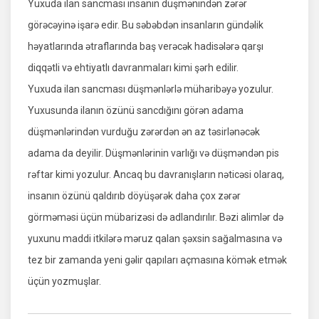
Yuxuda ilan sancması insanın düşmənindən zərər
görəcəyinə işarə edir. Bu səbəbdən insanların gündəlik
həyatlarında ətraflarında baş verəcək hadisələrə qarşı
diqqətli və ehtiyatlı davranmaları kimi şərh edilir.
Yuxuda ilan sancması düşmənlərlə müharibəyə yozulur.
Yuxusunda ilanın özünü sancdığını görən adama
düşmənlərindən vurduğu zərərdən ən az təsirlənəcək
adama da deyilir. Düşmənlərinin varlığı və düşməndən pis
rəftar kimi yozulur. Ancaq bu davranışların nəticəsi olaraq,
insanın özünü qaldırıb döyüşərək daha çox zərər
görməməsi üçün mübarizəsi də adlandırılır. Bəzi alimlər də
yuxunu maddi itkilərə məruz qalan şəxsin sağalmasına və
tez bir zamanda yeni gəlir qapıları açmasına kömək etmək
üçün yozmuşlar.