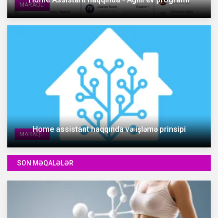
MARAQLI
Home assistant haqqında və işləmə prinsipi
MARAQLI
SON MƏQALƏLƏR