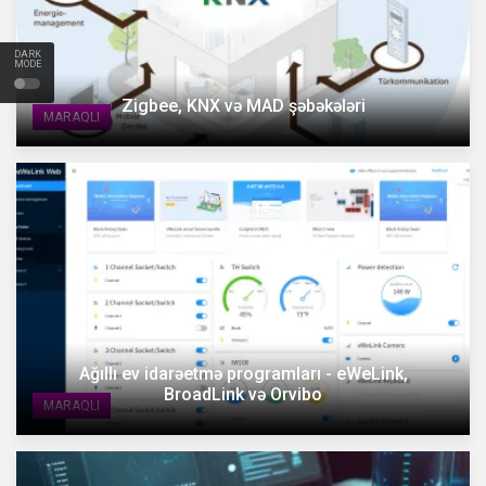
DARK
MODE
Zigbee, KNX və MAD şəbəkələri
MARAQLI
Ağıllı ev idarəetmə programları - eWeLink,
BroadLink və Orvibo
MARAQLI