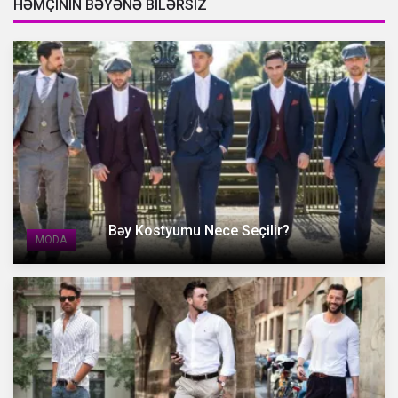
HƏMÇININ BƏYƏNƏ BILƏRSIZ
Bəy Kostyumu Nece Seçilir?
MODA