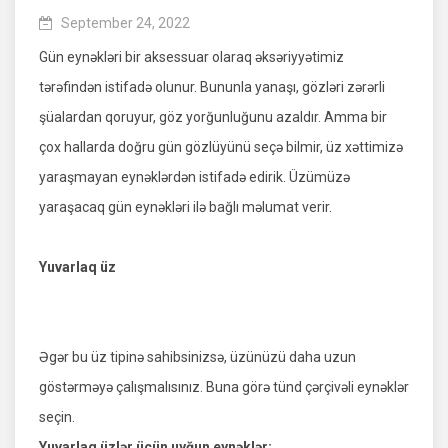
September 24, 2022
Gün eynəkləri bir aksessuar olaraq əksəriyyətimiz
tərəfindən istifadə olunur. Bununla yanaşı, gözləri zərərli
şüalardan qoruyur, göz yorğunluğunu azaldır. Amma bir
çox hallarda doğru gün gözlüyünü seçə bilmir, üz xəttimizə
yaraşmayan eynəklərdən istifadə edirik. Üzümüzə
yaraşacaq gün eynəkləri ilə bağlı məlumat verir.
Yuvarlaq üz
Əgər bu üz tipinə sahibsinizsə, üzünüzü daha uzun
göstərməyə çalışmalısınız. Buna görə tünd çərçivəli eynəklər
seçin.
Yuvarlaq üzlər üçün uyğun eynəklər: