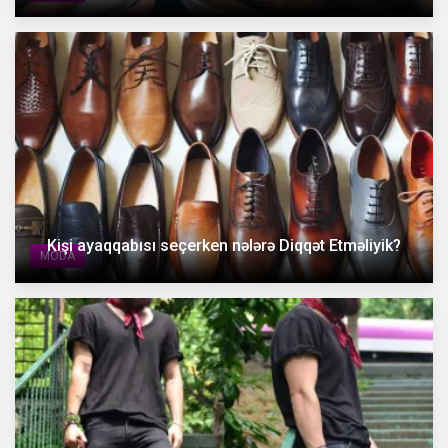
Kişi ayaqqabısı seçerken nələrə Diqqət Etməliyik?
MODA