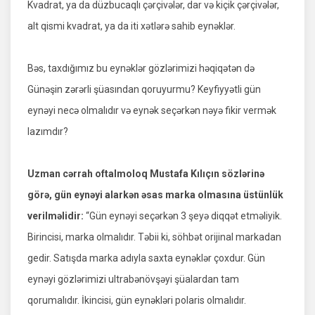
Kvadrat, ya da düzbucaqlı çərçivələr, dar və kiçik çərçivələr,
alt qismi kvadrat, ya da iti xətlərə sahib eynəklər.
Bəs, taxdığımız bu eynəklər gözlərimizi həqiqətən də
Günəşin zərərli şüasından qoruyurmu? Keyfiyyətli gün
eynəyi necə olmalıdır və eynək seçərkən nəyə fikir vermək
lazımdır?
Uzman cərrah oftalmoloq Mustafa Kılıçın sözlərinə
görə, gün eynəyi alarkən əsas marka olmasına üstünlük
verilməlidir:
“Gün eynəyi seçərkən 3 şeyə diqqət etməliyik.
Birincisi, marka olmalıdır. Təbii ki, söhbət orijinal markadan
gedir. Satışda marka adıyla saxta eynəklər çoxdur. Gün
eynəyi gözlərimizi ultrabənövşəyi şüalardan tam
qorumalıdır. İkincisi, gün eynəkləri polaris olmalıdır.