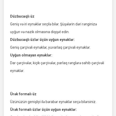
Düzbucaqlı üz
Geniş və iri eynəklər seçilə bilər. Şüşələrin dəri rənginizə
uyğun və nazik olmasına diqqət edin.
Düzbucaqlı üzlər üçün uyğun eynəklər:
Geniş çərçivəli eynəklər, yuvarlaq çərçivəli eynəklər.
Uyğun olmayan eynəklər:
Dar çərçivələr, kiçik çərçivələr, parlaq rənglərə sahib çərçivəli
eynəklər.
Ürək formalı üz
Üzünüzün genişliyi ilə bərabər eynəklər seçə bilərsiniz.
Ürək formalı üzlər üçün uyğun eynəklər: