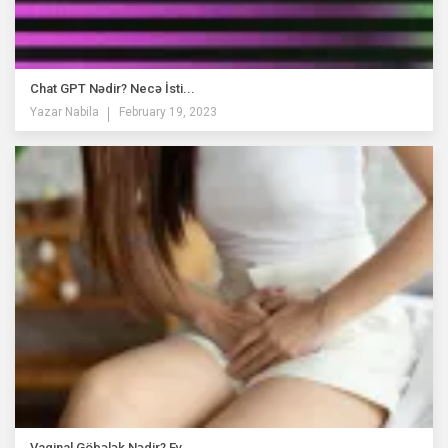
Chat GPT Nədir? Necə İsti...
Yazar
Nabila
February 19, 2023
Vaginal Göbələk Nədir? Ev...