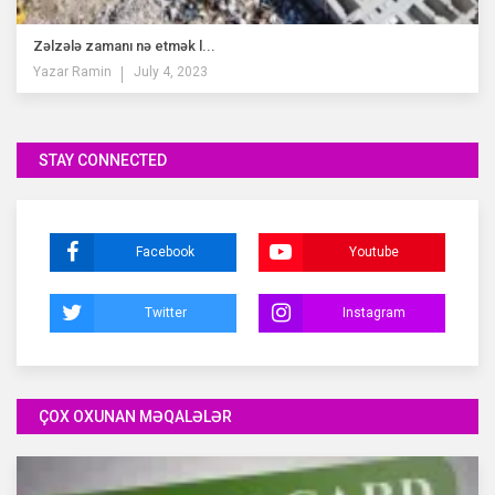
Zəlzələ zamanı nə etmək l...
Yazar
Ramin
July 4, 2023
STAY CONNECTED
Facebook
Youtube
Twitter
Instagram
ÇOX OXUNAN MƏQALƏLƏR