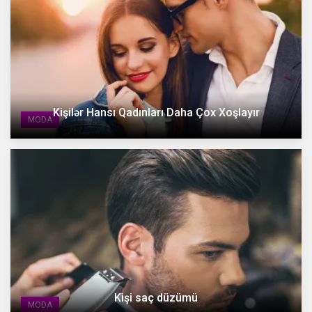
Kişilər Hansı Qadınları Daha Çox Xoşlayır
MODA
Kişi saç düzümü
MODA