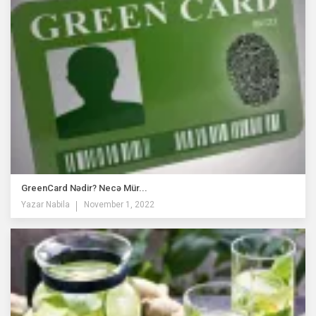
GreenCard Nədir? Necə Mür...
Yazar
Nabila
November 1, 2022