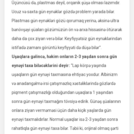
Üçüncüsü də, plastmas deyil, orqanik şüşə olması lazımdır.
Ucuz və saxta gün eynəklər gözdə problem yarada bilər.
Plastmas gün eynəkləri gözü qorumaq yerinə, əksinə ultra
bənövşəyi şüaları gözümüzün ön və arxa hissəsinə ötürərək
daha da çox ziyan verə bilər. Keyfiyyətsiz gün eynəklərindən
istifadə zamanı görüntü keyfiyyəti də düşə bilər”.
Uşaqlara gəlincə, həkim onların 2-3 yaşdan sonra gün
eynəyi taxa biləcəklərini deyir:
“Lap körpə yaşında
uşaqların gün eynəyi taxmasına ehtiyac yoxdur. Albinizm
və anadangəlmə irsi çatışmazlıq xəstəliklərində gözlərdə
piqment çatışmazlığı olduğundan uşaqlara 1 yaşından
sonra gün eynəyi taxmağını tövsiyə edirik. Günəş şüalarının
onlara ziyan verməməsi üçün daha kiçik yaşlarda gün
eynəyi taxmalıdırlar. Normal uşaqlar isə 2-3 yaşdan sonra
rahatlıqla gün eynəyi taxa bilər. Təbii ki, orijinal olmaq şərti