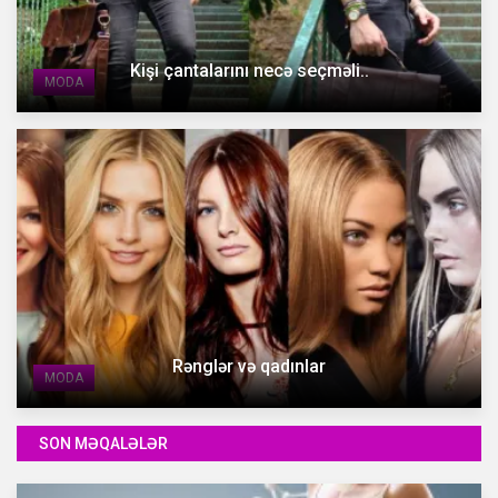
Kişi çantalarını necə seçməli..
MODA
Rənglər və qadınlar
MODA
SON MƏQALƏLƏR