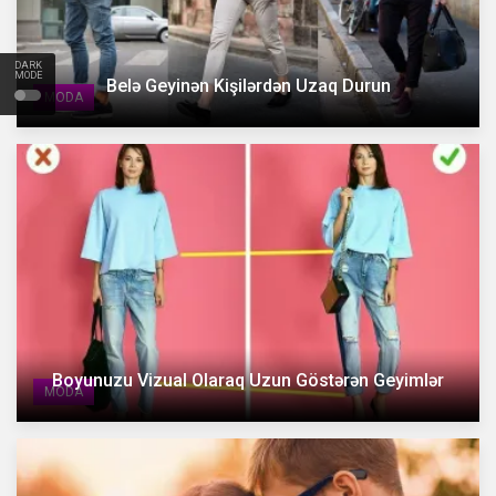
DARK
MODE
Belə Geyinən Kişilərdən Uzaq Durun
MODA
Boyunuzu Vizual Olaraq Uzun Göstərən Geyimlər
MODA