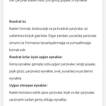
Dar çərçivəli, kəskin xətli, çox geniş şüşələr, iri eynəklər.
Kvadrat üz
Kəskin formalı, düzbucaqlı və ya kvadrat çərçivələr, üz
xətlərinizə böyük gələ bilər. Digər yandan, yuvarlaq çərçivələr
ümumi üz formanızı tarazlaşdırmağa və yumşaltmağa
kömək edir.
Kvadrat üzlər üçün uyğun eynəklər:
Geniş eynəklər, genişliyi üzlə uyğun çərçivələr, rəngli şüşələr,
pişik gözü, çərçivəsiz eynəklər, oval, yuvarlaq və ya damcı
eynəklər.
Uyğun olmayan eynəklər:
Kəskin künclərə sahib qara çərçivələr, kiçik və dar çərçivələr,
çərçivənin üzdən geniş olduğu eynəklər.