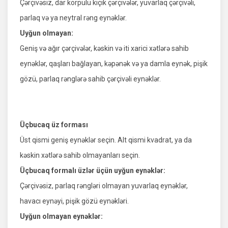
Çərçivəsiz, dar körpülü kiçik çərçivələr, yuvarlaq çərçivəli,
parlaq və ya neytral rəng eynəklər.
Uyğun olmayan:
Geniş və ağır çərçivələr, kəskin və iti xarici xətlərə sahib
eynəklər, qaşları bağlayan, kəpənək və ya damla eynək, pişik
gözü, parlaq rənglərə sahib çərçivəli eynəklər.
Üçbucaq üz forması
Üst qismi geniş eynəklər seçin. Alt qismi kvadrat, ya da
kəskin xətlərə sahib olmayanları seçin.
Üçbucaq formalı üzlər üçün uyğun eynəklər:
Çərçivəsiz, parlaq rəngləri olmayan yuvarlaq eynəklər,
havacı eynəyi, pişik gözü eynəkləri.
Uyğun olmayan eynəklər: