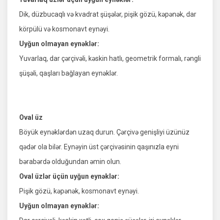
Dik, düzbucaqlı və kvadrat şüşələr, pişik gözü, kəpənək, dar
körpülü və kosmonavt eynəyi.
Uyğun olmayan eynəklər:
Yuvarlaq, dar çərçivəli, kəskin hatlı, geometrik formalı, rəngli
şüşəli, qaşları bağlayan eynəklər.
Oval üz
Böyük eynəklərdən uzaq durun. Çərçivə genişliyi üzünüz
qədər ola bilər. Eynəyin üst çərçivəsinin qaşınızla eyni
bərabərdə olduğundan əmin olun.
Oval üzlər üçün uyğun eynəklər:
Pişik gözü, kəpənək, kosmonavt eynəyi.
Uyğun olmayan eynəklər: