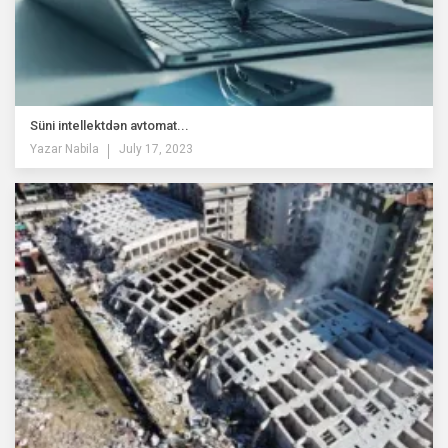
Süni intellektdən avtomat...
Yazar
Nabila
July 17, 2023